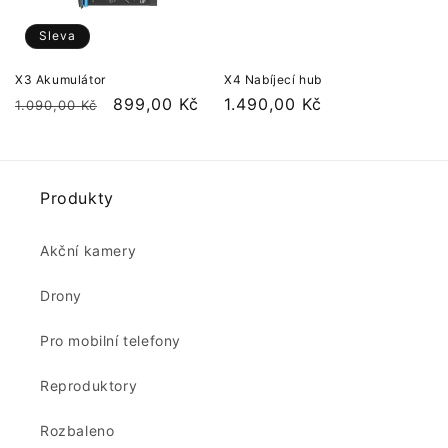
Sleva
X3 Akumulátor
X4 Nabíjecí hub
Běžná
Výprodejová
899,00 Kč
Běžná
1.490,00 Kč
1.090,00 Kč
cena
cena
cena
Produkty
Akční kamery
Drony
Pro mobilní telefony
Reproduktory
Rozbaleno