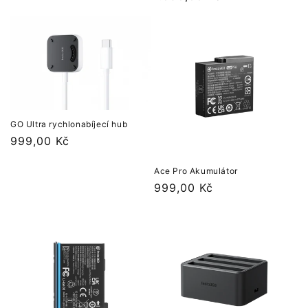
cena
GO Ultra rychlonabíjecí hub
Běžná
999,00 Kč
cena
Ace Pro Akumulátor
Běžná
999,00 Kč
cena