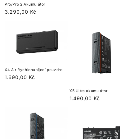
Pro/Pro 2 Akumulátor
Běžná
3.290,00 Kč
cena
X4 Air Rychlonabíjecí pouzdro
Běžná
1.690,00 Kč
cena
X5 Ultra akumulátor
Běžná
1.490,00 Kč
cena