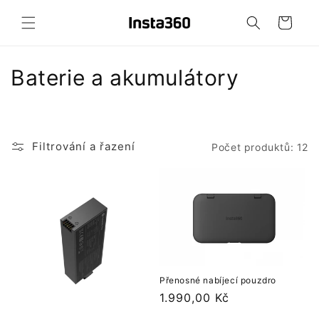
Přejít k
obsahu
Košík
K
Baterie a akumulátory
o
l
Filtrování a řazení
Počet produktů: 12
e
k
c
e
:
Přenosné nabíjecí pouzdro
Běžná
1.990,00 Kč
cena