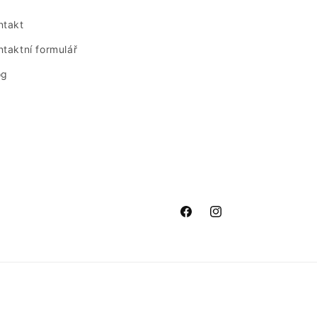
ntakt
ntaktní formulář
og
Facebook
Instagram