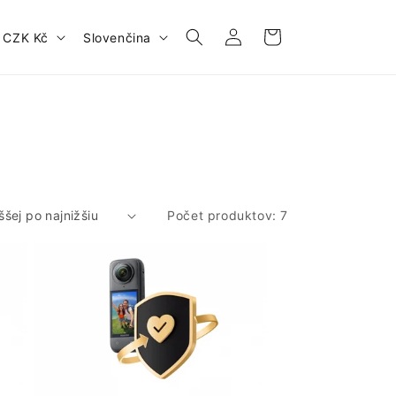
Prihlásiť
J
Košík
Česko | CZK Kč
Slovenčina
sa
a
z
y
k
Počet produktov: 7