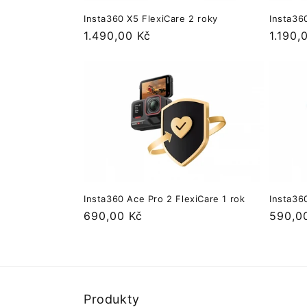
Insta360 X5 FlexiCare 2 roky
Insta36
a
Normálna
1.490,00 Kč
Normá
1.190,
cena
cena
:
Insta360 Ace Pro 2 FlexiCare 1 rok
Insta36
Normálna
690,00 Kč
Normá
590,0
cena
cena
Produkty