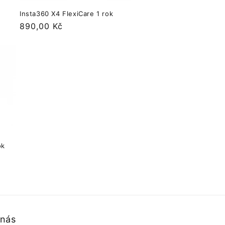
Insta360 X4 FlexiCare 1 rok
Normálna
890,00 Kč
cena
ok
 nás