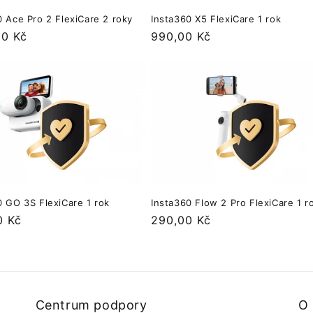
0 Ace Pro 2 FlexiCare 2 roky
Insta360 X5 FlexiCare 1 rok
lna
00 Kč
Normálna
990,00 Kč
cena
0 GO 3S FlexiCare 1 rok
Insta360 Flow 2 Pro FlexiCare 1 r
lna
0 Kč
Normálna
290,00 Kč
cena
Centrum podpory
O