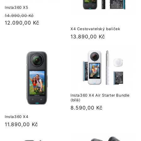
Insta360 X5
Běžná
Výprodejová
14.990,00 Kč
cena
12.090,00 Kč
cena
X4 Cestovatelský balíček
Běžná
13.890,00 Kč
cena
Insta360 X4 Air Starter Bundle
(bílá)
Běžná
8.590,00 Kč
cena
Insta360 X4
Běžná
11.890,00 Kč
cena