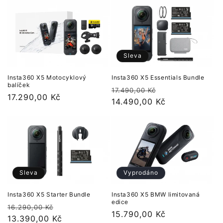
Sleva
Insta360 X5 Motocyklový
Insta360 X5 Essentials Bundle
balíček
Běžná
Výprodejová
17.490,00 Kč
Běžná
17.290,00 Kč
cena
14.490,00 Kč
cena
cena
Sleva
Vyprodáno
Insta360 X5 Starter Bundle
Insta360 X5 BMW limitovaná
edice
Běžná
Výprodejová
16.290,00 Kč
Běžná
15.790,00 Kč
cena
13.390,00 Kč
cena