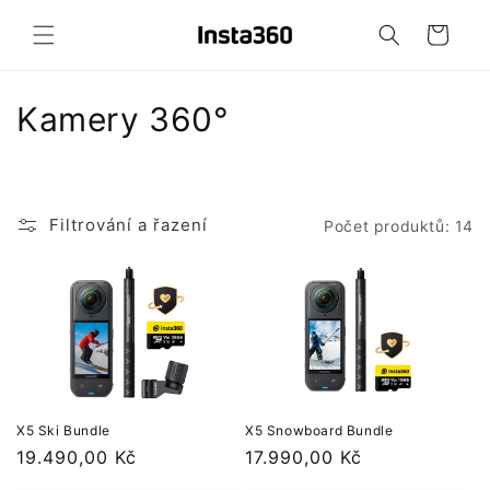
Přejít k
obsahu
Košík
K
Kamery 360°
o
l
Filtrování a řazení
Počet produktů: 14
e
k
c
e
:
X5 Ski Bundle
X5 Snowboard Bundle
Běžná
19.490,00 Kč
Běžná
17.990,00 Kč
cena
cena