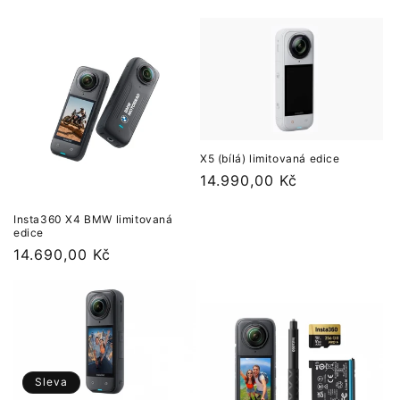
cena
X5 (bílá) limitovaná edice
Běžná
14.990,00 Kč
cena
Insta360 X4 BMW limitovaná
edice
Běžná
14.690,00 Kč
cena
Sleva