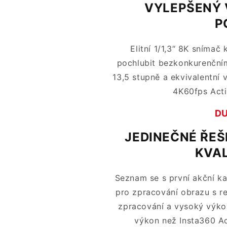
VYLEPŠENÝ 
P
Elitní 1/1,3“ 8K sníma
pochlubit bezkonkurenčn
13,5 stupně a ekvivalentní 
4K60fps Acti
DU
JEDINEČNÉ ŘE
KVA
Seznam se s první akční k
pro zpracování obrazu s r
zpracování a vysoký výkon
výkon než Insta360 Ac