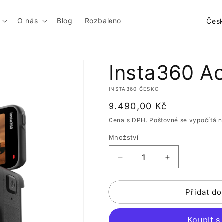
Z
O nás
Blog
Rozbaleno
e
m
ě
Insta360 Ac
/
INSTA360 ČESKO
o
Běžná
9.490,00 Kč
b
cena
Cena s DPH. Poštovné se vypočítá n
l
Množství
a
s
Snížit
Zvýšit
t
množství
množství
produktu
produktu
Přidat do
Insta360
Insta360
Ace
Ace
Pro
Pro