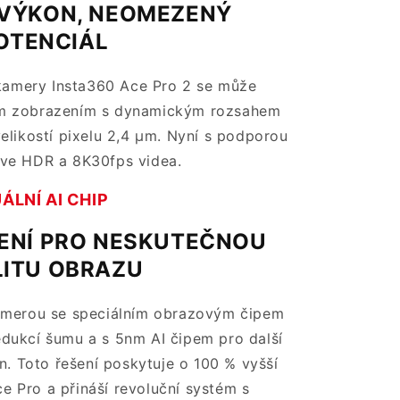
VÝKON, NEOMEZENÝ
OTENCIÁL
č kamery Insta360 Ace Pro 2 se může
ím zobrazením s dynamickým rozsahem
velikostí pixelu 2,4 μm. Nyní s podporou
ve HDR a 8K30fps videa.
ÁLNÍ AI CHIP
ŠENÍ PRO NESKUTEČNOU
LITU OBRAZU
amerou se speciálním obrazovým čipem
edukcí šumu a s 5nm AI čipem pro další
. Toto řešení poskytuje o 100 % vyšší
e Pro a přináší revoluční systém s