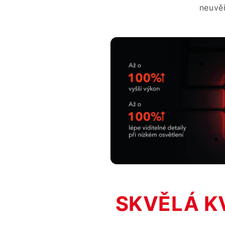
neuvěř
SKVĚLÁ K