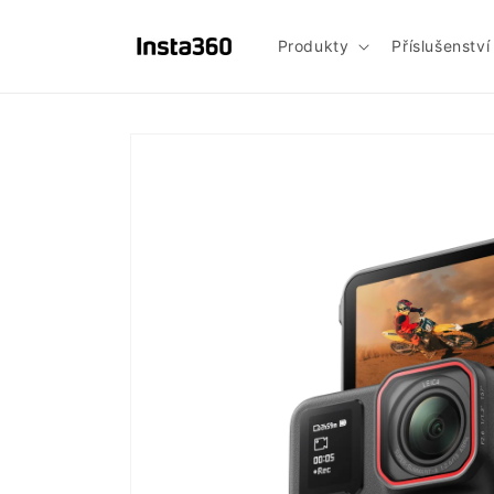
Přejít k
obsahu
Produkty
Příslušenství
Přejít na
informace
o
produktu