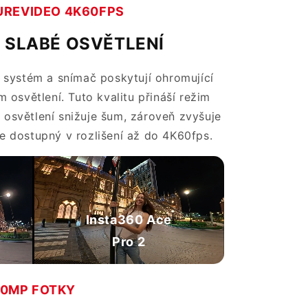
UREVIDEO 4K60FPS
 SLABÉ OSVĚTLENÍ
 systém a snímač poskytují ohromující
m osvětlení. Tuto kvalitu přináší režim
 osvětlení snižuje šum, zároveň zvyšuje
Je dostupný v rozlišení až do 4K60fps.
Insta360 Ace
Pro 2
0MP FOTKY