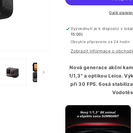
2
2
Další plateb
Vyzvednutí je k dispozici v loka
15:00)
Obvykle připraveno za 24 hodin
Zobrazit informace o obchod
Nová generace akční kam
1/1,3" a optikou Leica. Vý
při 30 FPS. 6osá stabiliz
Vodotěs