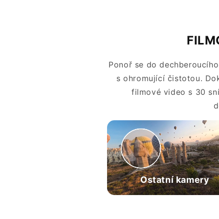
FILM
Ponoř se do dechberoucího r
s ohromující čistotou. Do
filmové video s 30 sn
d
Ostatní kamery