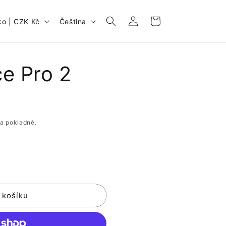
Přihlásit
J
Košík
Česko | CZK Kč
Čeština
se
a
z
y
e Pro 2
k
a pokladně.
 košíku