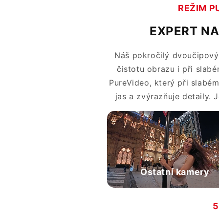
REŽIM P
EXPERT NA
Náš pokročilý dvoučipový
čistotu obrazu i při slabé
PureVideo, který při slabém
jas a zvýrazňuje detaily. 
Ostatní kamery
5