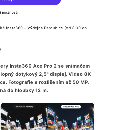
ní možnosti
litě
Insta360 – Výdejna Pardubice (od 8:00 do
ě
ery Insta360 Ace Pro 2 se snímačem
klopný dotykový 2,5" displej. Video 8K
ace. Fotografie s rozlišením až 50 MP.
ná do hloubky 12 m.