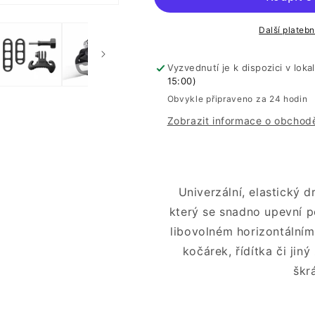
Další plateb
Vyzvednutí je k dispozici v loka
15:00)
Obvykle připraveno za 24 hodin
Zobrazit informace o obchod
Univerzální, elastický 
který se snadno upevní 
libovolném horizontálním 
kočárek, řídítka či jin
škr