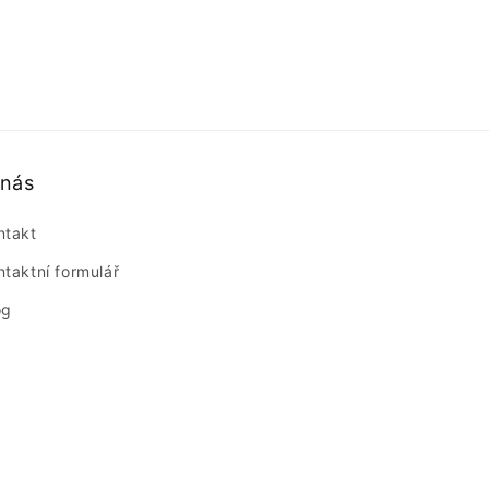
 nás
ntakt
ntaktní formulář
og