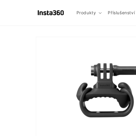
Přejít k
obsahu
Produkty
Příslušenství
Přejít na
informace
o
produktu