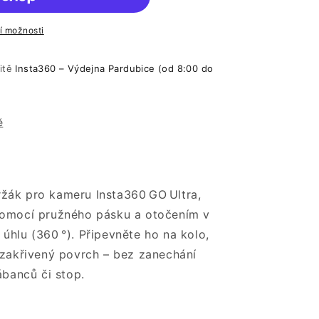
ní možnosti
litě
Insta360 – Výdejna Pardubice (od 8:00 do
ě
držák pro kameru Insta360 GO Ultra,
pomocí pružného pásku a otočením v
úhlu (360 °). Připevněte ho na kolo,
ý zakřivený povrch – bez zanechání
ábanců či stop.