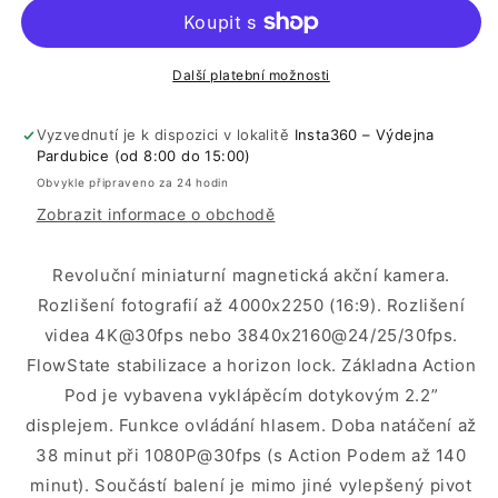
3S
3S
-
-
128GB
128GB
(bílá)
(bílá)
Další platební možnosti
Vyzvednutí je k dispozici v lokalitě
Insta360 – Výdejna
Pardubice (od 8:00 do 15:00)
Obvykle připraveno za 24 hodin
Zobrazit informace o obchodě
Revoluční miniaturní magnetická akční kamera.
Rozlišení fotografií až 4000x2250 (16:9). Rozlišení
videa 4K@30fps nebo 3840x2160@24/25/30fps.
FlowState stabilizace a horizon lock. Základna Action
Pod je vybavena vyklápěcím dotykovým 2.2”
displejem. Funkce ovládání hlasem. Doba natáčení až
38 minut při 1080P@30fps (s Action Podem až 140
minut). Součástí balení je mimo jiné vylepšený pivot