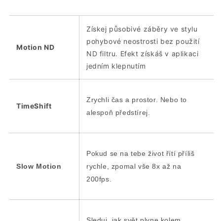
Získej působivé záběry ve stylu
pohybové neostrosti bez použití
Motion ND
ND filtru. Efekt získáš v aplikaci
jedním klepnutím
Zrychli čas a prostor. Nebo to
TimeShift
alespoň předstírej.
Pokud se na tebe život řítí příliš
Slow Motion
rychle, zpomal vše 8x až na
200fps.
Sleduj, jak svět plyne kolem.