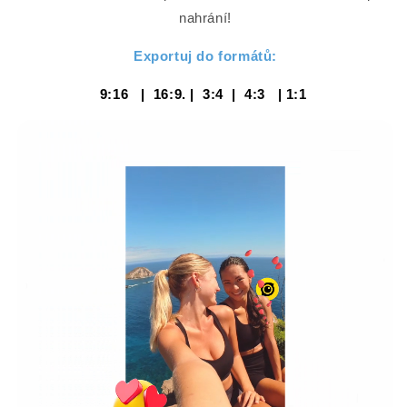
nahrání!
Exportuj do formátů:
9:16
|
16:9.
|
3:4
|
4:3
|
1:1