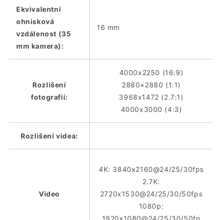
Ekvivalentní
ohnisková
16 mm
vzdálenost (35
mm kamera):
4000x2250 (16:9)
Rozlišení
2880×2880 (1:1)
fotografií:
3968x1472 (2.7:1)
4000x3000 (4:3)
Rozlišení videa:
4K: 3840x2160@24/25/30fps
2.7K:
Video
2720x1530@24/25/30/50fps
1080p:
1920x1080@24/25/30/50fp