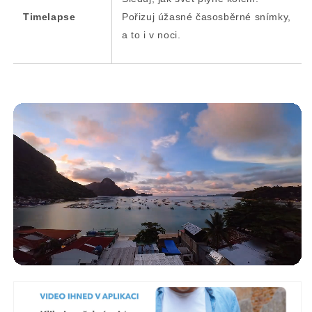
Timelapse
Pořizuj úžasné časosběrné snímky,
a to i v noci.