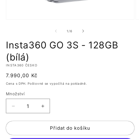
Otevřít
O
multimédia
m
1
2
z
1
/
6
v
v
modálním
m
Insta360 GO 3S - 128GB
okně
o
(bílá)
INSTA360 ČESKO
Běžná
7.990,00 Kč
cena
Cena s DPH. Poštovné se vypočítá na pokladně.
Množství
Snížit
Zvýšit
množství
množství
produktu
produktu
Přidat do košíku
Insta360
Insta360
GO
GO