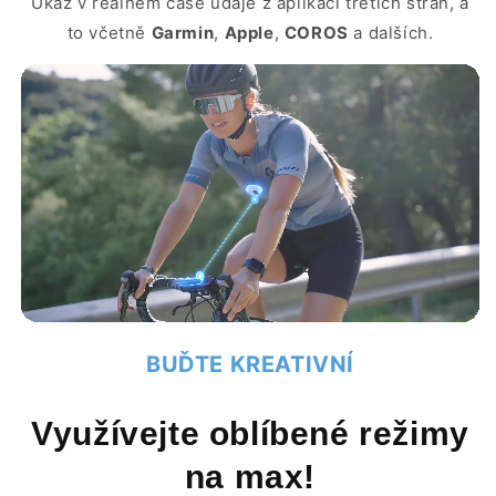
Ukaž v reálném čase údaje z aplikací třetích stran, a
to včetně
Garmin
,
Apple
,
COROS
a dalších.
BUĎTE KREATIVNÍ
Využívejte oblíbené režimy
na max!