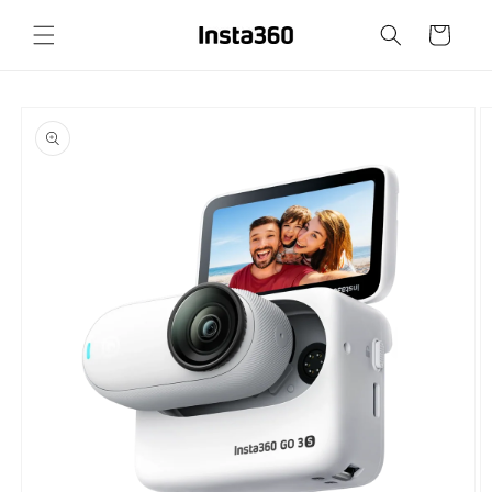
Přejít k
obsahu
Košík
Přejít na
informace
o
produktu