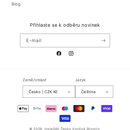
Blog
Přihlaste se k odběru novinek
E-mail
Facebook
Instagram
Země/oblast
Jazyk
Česko | CZK Kč
Čeština
Platební
metody
© 2026,
Insta360 Česko
Využívá Shopify.