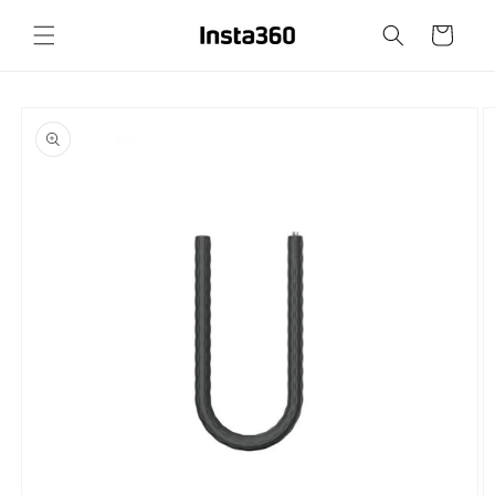
Přejít k
obsahu
Košík
Přejít na
informace
o
produktu