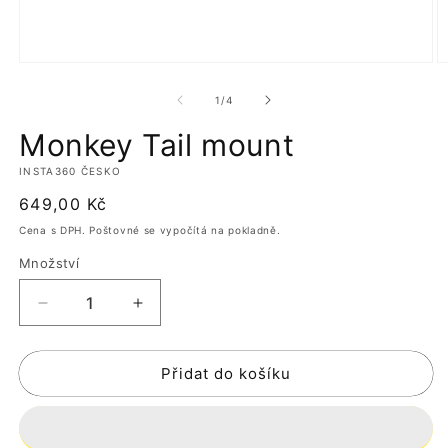
Otevřít
O
multimédia
m
1
2
z
1
/
4
v
v
modálním
m
Monkey Tail mount
okně
o
INSTA360 ČESKO
Běžná
649,00 Kč
cena
Cena s DPH. Poštovné se vypočítá na pokladně.
Množství
Snížit
Zvýšit
množství
množství
produktu
produktu
Přidat do košíku
Monkey
Monkey
Tail
Tail
mount
mount