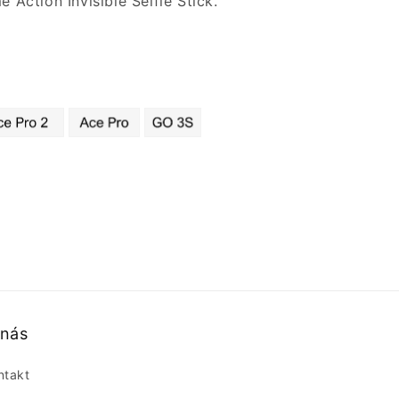
 Action Invisible Selfie Stick.
 nás
ntakt