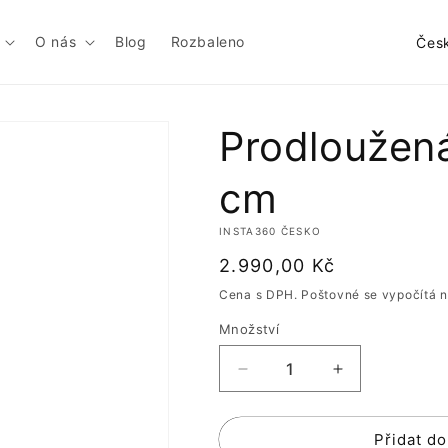
Z
O nás
Blog
Rozbaleno
e
m
ě
Prodloužená
/
cm
o
b
INSTA360 ČESKO
l
Běžná
2.990,00 Kč
a
cena
Cena s DPH. Poštovné se vypočítá n
s
Množství
t
Snížit
Zvýšit
množství
množství
produktu
produktu
Přidat do
Prodloužená
Prodloužená