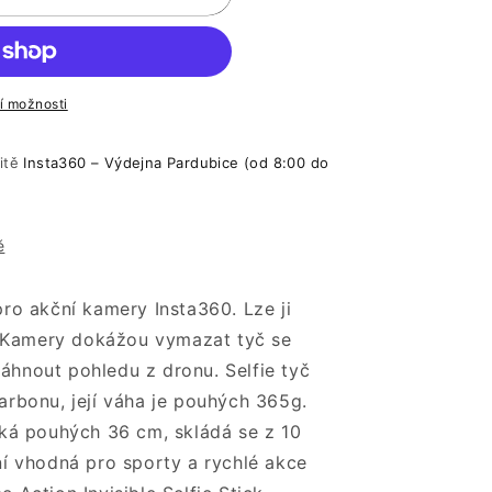
ní možnosti
litě
Insta360 – Výdejna Pardubice (od 8:00 do
ě
pro akční kamery Insta360. Lze ji
. Kamery dokážou vymazat tyč se
áhnout pohledu z dronu. Selfie tyč
arbonu, její váha je pouhých 365g.
lká pouhých 36 cm, skládá se z 10
ní vhodná pro sporty a rychlé akce