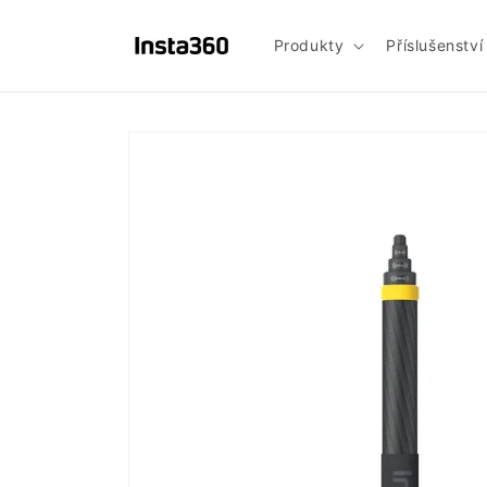
Přejít k
obsahu
Produkty
Příslušenství
Přejít na
informace
o
produktu