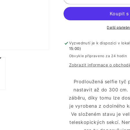
selfie
selfie
tyč
tyč
300
300
cm
cm
Další plateb
Vyzvednutí je k dispozici v loka
15:00)
Obvykle připraveno za 24 hodin
Zobrazit informace o obchod
Prodloužená selfie tyč 
nastavit až do 300 cm
záběru, díky tomu lze dos
je vyrobena z odolného k
Ve složeném stavu je ve
teleskopických sekcí. Ne