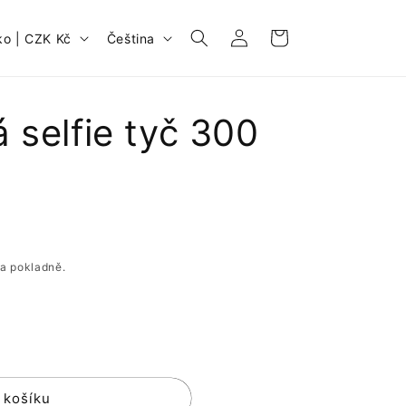
Přihlásit
J
Košík
Česko | CZK Kč
Čeština
se
a
z
y
 selfie tyč 300
k
a pokladně.
 košíku