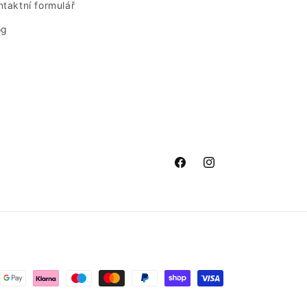
ntaktní formulář
og
Facebook
Instagram
bní
dy