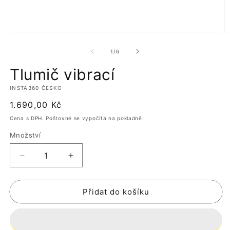
Otevřít
O
multimédia
m
1
2
z
1
/
6
v
v
modálním
m
Tlumič vibrací
okně
o
INSTA360 ČESKO
Běžná
1.690,00 Kč
cena
Cena s DPH. Poštovné se vypočítá na pokladně.
Množství
Snížit
Zvýšit
množství
množství
produktu
produktu
Přidat do košíku
Tlumič
Tlumič
vibrací
vibrací