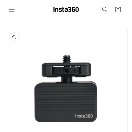
Přejít k
obsahu
Košík
Přejít na
informace
o
produktu