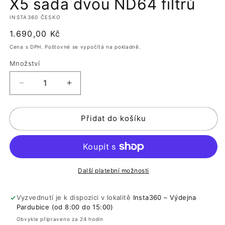
X5 sada dvou ND64 filtrů
okně
o
INSTA360 ČESKO
Běžná
1.690,00 Kč
cena
Cena s DPH. Poštovné se vypočítá na pokladně.
Množství
Snížit
Zvýšit
množství
množství
produktu
produktu
Přidat do košíku
X5
X5
sada
sada
dvou
dvou
ND64
ND64
filtrů
filtrů
Další platební možnosti
Vyzvednutí je k dispozici v lokalitě
Insta360 – Výdejna
Pardubice (od 8:00 do 15:00)
Obvykle připraveno za 24 hodin