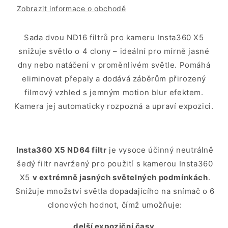
Zobrazit informace o obchodě
Sada dvou ND16 filtrů pro kameru Insta360 X5
snižuje světlo o 4 clony – ideální pro mírně jasné
dny nebo natáčení v proměnlivém světle. Pomáhá
eliminovat přepaly a dodává záběrům přirozený
filmový vzhled s jemným motion blur efektem.
Kamera jej automaticky rozpozná a upraví expozici.
Insta360 X5 ND64 filtr
je vysoce účinný neutrálně
šedý filtr navržený pro použití s kamerou Insta360
X5
v extrémně jasných světelných podmínkách
.
Snižuje množství světla dopadajícího na snímač o 6
clonových hodnot, čímž umožňuje:
delší expoziční časy,