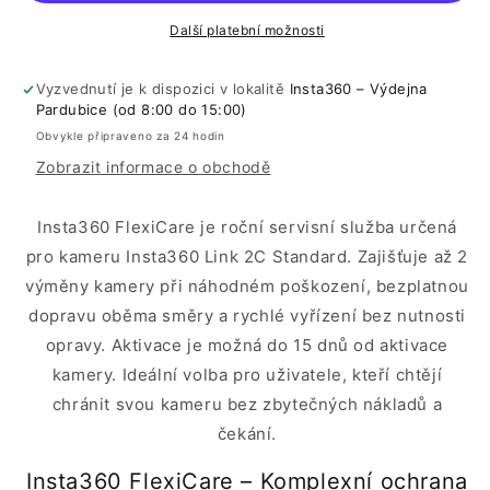
1
1
rok
rok
Další platební možnosti
Vyzvednutí je k dispozici v lokalitě
Insta360 – Výdejna
Pardubice (od 8:00 do 15:00)
Obvykle připraveno za 24 hodin
Zobrazit informace o obchodě
Insta360 FlexiCare je roční servisní služba určená
pro kameru Insta360 Link 2C Standard. Zajišťuje až 2
výměny kamery při náhodném poškození, bezplatnou
dopravu oběma směry a rychlé vyřízení bez nutnosti
opravy. Aktivace je možná do 15 dnů od aktivace
kamery. Ideální volba pro uživatele, kteří chtějí
chránit svou kameru bez zbytečných nákladů a
čekání.
Insta360 FlexiCare – Komplexní ochrana