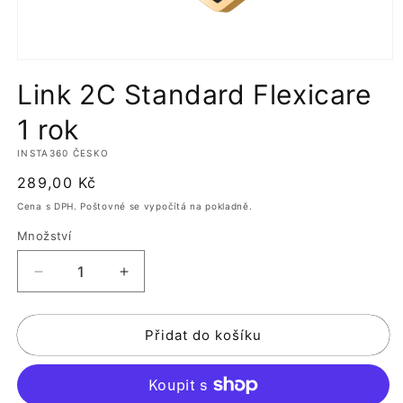
Otevřít
multimédia
Link 2C Standard Flexicare
1
v
modálním
1 rok
okně
INSTA360 ČESKO
Běžná
289,00 Kč
cena
Cena s DPH. Poštovné se vypočítá na pokladně.
Množství
Snížit
Zvýšit
množství
množství
produktu
produktu
Přidat do košíku
Link
Link
2C
2C
Standard
Standard
Flexicare
Flexicare