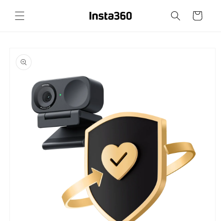
Přejít k
obsahu
Košík
Přejít na
informace
o
produktu