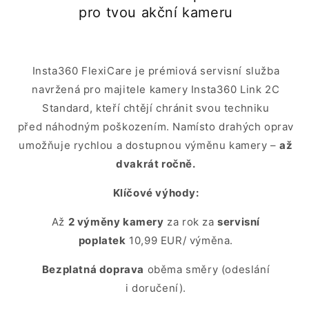
pro tvou akční kameru
Insta360 FlexiCare je prémiová servisní služba
navržená pro majitele kamery Insta360 Link 2C
Standard, kteří chtějí chránit svou techniku
před náhodným poškozením. Namísto drahých oprav
umožňuje rychlou a dostupnou výměnu kamery –
až
dvakrát ročně.
Klíčové výhody:
Až
2 výměny kamery
za rok za
servisní
poplatek
10,99 EUR/ výměna.
Bezplatná doprava
oběma směry (odeslání
i doručení).