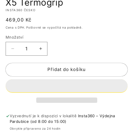
X5 Termogrip
okně
o
INSTA360 ČESKO
Běžná
469,00 Kč
cena
Cena s DPH. Poštovné se vypočítá na pokladně.
Množství
Snížit
Zvýšit
množství
množství
produktu
produktu
Přidat do košíku
X5
X5
Termogrip
Termogrip
Vyzvednutí je k dispozici v lokalitě
Insta360 – Výdejna
Pardubice (od 8:00 do 15:00)
Obvykle připraveno za 24 hodin