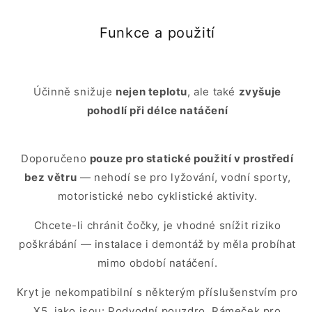
Funkce a použití
Účinně snižuje
nejen teplotu
, ale také
zvyšuje
pohodlí při délce natáčení
Doporučeno
pouze pro statické použití v prostředí
bez větru
— nehodí se pro lyžování, vodní sporty,
motoristické nebo cyklistické aktivity.
Chcete-li chránit čočky, je vhodné snížit riziko
poškrábání — instalace i demontáž by měla probíhat
mimo období natáčení.
Kryt je nekompatibilní s některým příslušenstvím pro
X5, jako jsou: Podvodní pouzdro, Rámeček pro