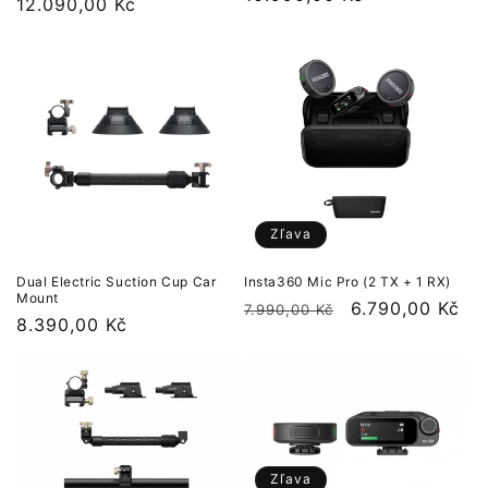
cena
12.090,00 Kč
po
cena
zľave
Zľava
Dual Electric Suction Cup Car
Insta360 Mic Pro (2 TX + 1 RX)
Mount
Normálna
Cena
6.790,00 Kč
7.990,00 Kč
Normálna
8.390,00 Kč
cena
po
cena
zľave
Zľava