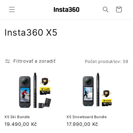
Prejsť
na
Košík
obsah
K
Insta360 X5
o
l
Filtrovať a zoradiť
Počet produktov: 59
e
k
c
i
a
X5 Ski Bundle
X5 Snowboard Bundle
:
Normálna
19.490,00 Kč
Normálna
17.990,00 Kč
cena
cena