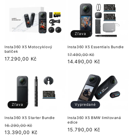
Zľava
Insta360 X5 Motocyklový
Insta360 X5 Essentials Bundle
balíček
Normálna
Cena
17.490,00 Kč
Normálna
17.290,00 Kč
cena
14.490,00 Kč
po
cena
zľave
Zľava
Vypredané
Insta360 X5 Starter Bundle
Insta360 X5 BMW limitovaná
edice
Normálna
Cena
16.290,00 Kč
Normálna
15.790,00 Kč
cena
13.390,00 Kč
po