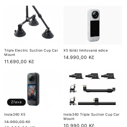
cena
zľave
Triple Electric Suction Cup Car
X5 (bílá) limitovaná edice
Mount
Normálna
14.990,00 Kč
Normálna
11.690,00 Kč
cena
cena
Zľava
Insta360 Triple Suction Cup Car
Insta360 X5
Mount
Normálna
Cena
14.990,00 Kč
Normálna
10.990,00 Kč