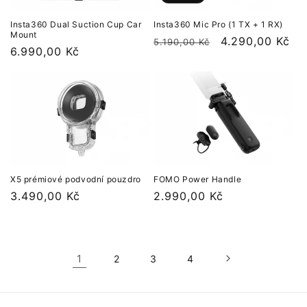
Insta360 Dual Suction Cup Car
Insta360 Mic Pro (1 TX + 1 RX)
Mount
Normálna
Cena
4.290,00 Kč
5.190,00 Kč
Normálna
6.990,00 Kč
cena
po
cena
zľave
X5 prémiové podvodní pouzdro
FOMO Power Handle
Normálna
3.490,00 Kč
Normálna
2.990,00 Kč
cena
cena
1
2
3
4