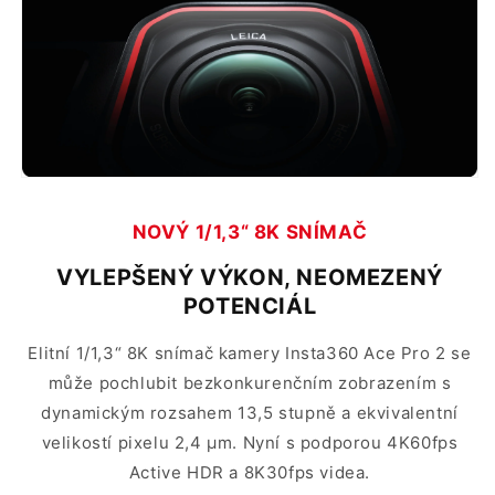
NOVÝ 1/1,3“ 8K SNÍMAČ
VYLEPŠENÝ VÝKON, NEOMEZENÝ
POTENCIÁL
Elitní 1/1,3“ 8K snímač kamery Insta360 Ace Pro 2 se
může pochlubit bezkonkurenčním zobrazením s
dynamickým rozsahem 13,5 stupně a ekvivalentní
velikostí pixelu 2,4 μm. Nyní s podporou 4K60fps
Active HDR a 8K30fps videa.