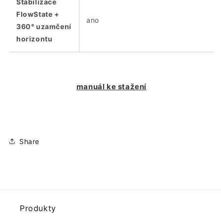
Stabilizace
FlowState +
ano
360° uzamčení
horizontu
manuál ke stažení
Insta360
Ostatní
Ace Pro
kamery
2
Share
Produkty