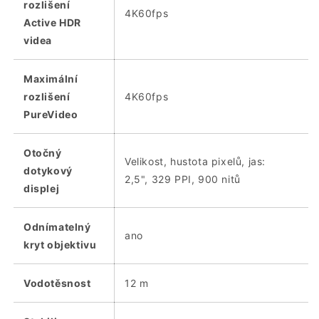
rozlišení
4K60fps
Active HDR
videa
Maximální
rozlišení
4K60fps
PureVideo
Otočný
Velikost, hustota pixelů, jas:
dotykový
2,5", 329 PPI, 900 nitů
displej
Odnímatelný
ano
kryt objektivu
Vodotěsnost
12 m