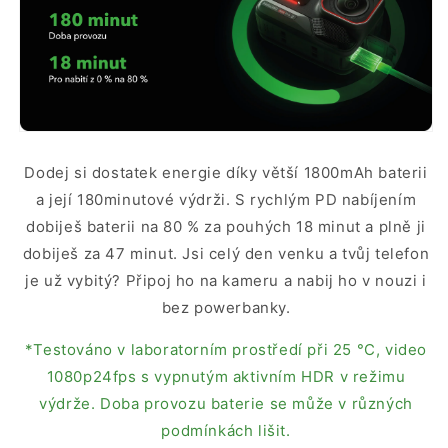
Dodej si dostatek energie díky větší 1800mAh baterii
a její 180minutové výdrži. S rychlým PD nabíjením
dobiješ baterii na 80 % za pouhých 18 minut a plně ji
dobiješ za 47 minut. Jsi celý den venku a tvůj telefon
je už vybitý? Připoj ho na kameru a nabij ho v nouzi i
bez powerbanky.
*Testováno v laboratorním prostředí při 25 °C, video
1080p24fps s vypnutým aktivním HDR v režimu
výdrže. Doba provozu baterie se může v různých
podmínkách lišit.