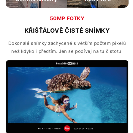
50MP FOTKY
KŘIŠŤÁLOVĚ ČISTÉ SNÍMKY
Dokonalé snímky zachycené s větším počtem pixelů
než kdykoli předtím. Jen se podívej na tu čistotu!