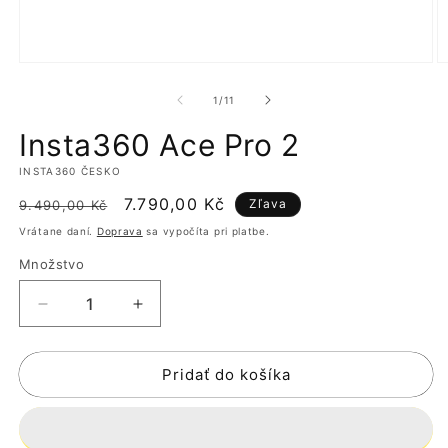
Otvoriť
O
médium
m
1
2
z
1
/
11
v
v
modálnom
m
Insta360 Ace Pro 2
okne
o
INSTA360 ČESKO
Normálna
Cena
7.790,00 Kč
Zľava
9.490,00 Kč
cena
po
Vrátane daní.
Doprava
sa vypočíta pri platbe.
zľave
Množstvo
Znížiť
Zvýšiť
množstvo
množstvo
pre
pre
Pridať do košíka
Insta360
Insta360
Ace
Ace
Pro
Pro
2
2