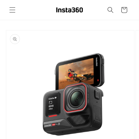
Prejsť
na
Košík
obsah
Prejsť na
informácie
o
produkte