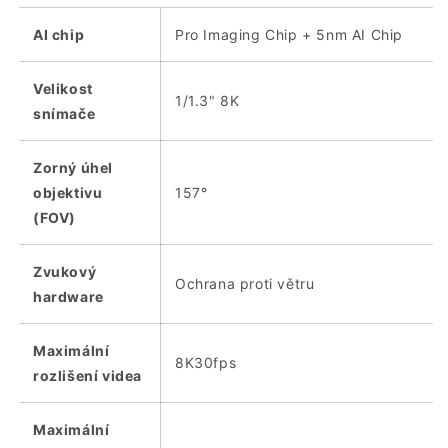
AI chip
Pro Imaging Chip + 5nm AI Chip
Velikost
1/1.3" 8K
snímače
Zorný úhel
objektivu
157°
(FOV)
Zvukový
Ochrana proti větru
hardware
Maximální
8K30fps
rozlišení videa
Maximální