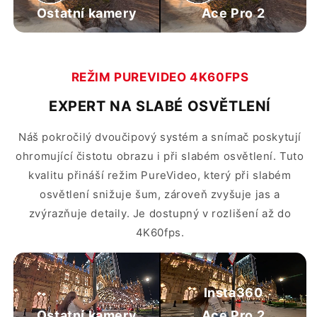
Ostatní kamery
Ace Pro 2
REŽIM PUREVIDEO 4K60FPS
EXPERT NA SLABÉ OSVĚTLENÍ
Náš pokročilý dvoučipový systém a snímač poskytují
ohromující čistotu obrazu i při slabém osvětlení. Tuto
kvalitu přináší režim PureVideo, který při slabém
osvětlení snižuje šum, zároveň zvyšuje jas a
zvýrazňuje detaily. Je dostupný v rozlišení až do
4K60fps.
Insta360
Ostatní kamery
Ace Pro 2