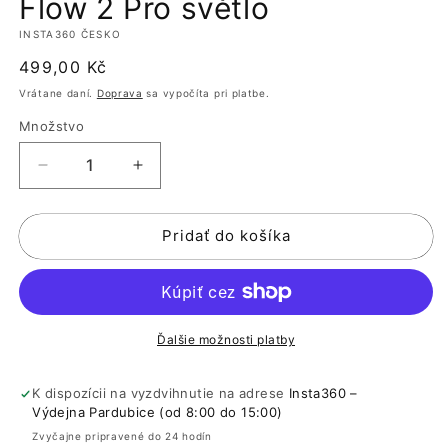
Flow 2 Pro světlo
okne
o
INSTA360 ČESKO
Normálna
499,00 Kč
cena
Vrátane daní.
Doprava
sa vypočíta pri platbe.
Množstvo
Znížiť
Zvýšiť
množstvo
množstvo
pre
pre
Pridať do košíka
Flow
Flow
2
2
Pro
Pro
světlo
světlo
Ďalšie možnosti platby
K dispozícii na vyzdvihnutie na adrese
Insta360 –
Výdejna Pardubice (od 8:00 do 15:00)
Zvyčajne pripravené do 24 hodín