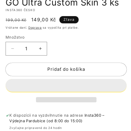
GO Ultra Custom Skin 3 ks
okne
o
INSTA360 ČESKO
Normálna
Cena
149,00 Kč
Zľava
199,00 Kč
cena
po
Vrátane daní.
Doprava
sa vypočíta pri platbe.
zľave
Množstvo
Znížiť
Zvýšiť
množstvo
množstvo
pre
pre
Pridať do košíka
GO
GO
Ultra
Ultra
Custom
Custom
Skin
Skin
3
3
ks
ks
K dispozícii na vyzdvihnutie na adrese
Insta360 –
Výdejna Pardubice (od 8:00 do 15:00)
Zvyčajne pripravené do 24 hodín