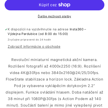
3S
3S
-
-
64GB
64GB
(černá)
(černá)
Ďalšie možnosti platby
K dispozícii na vyzdvihnutie na adrese
Insta360 –
Výdejna Pardubice (od 8:00 do 15:00)
Zvyčajne pripravené do 24 hodín
Zobraziť informácie o obchode
Revoluční miniaturní magnetická akční kamera.
Rozlišení fotografií až 4000x2250 (16:9). Rozlišení
videa 4K@30fps nebo 3840x2160@24/25/30fps.
FlowState stabilizace a horizon lock. Základna Action
Pod je vybavena vyklápěcím dotykovým 2.2”
displejem. Funkce ovládání hlasem. Doba natáčení až
38 minut při 1080P@30fps (s Action Podem až 140
minut). Součástí balení je mimo jiné vylepšený pivot