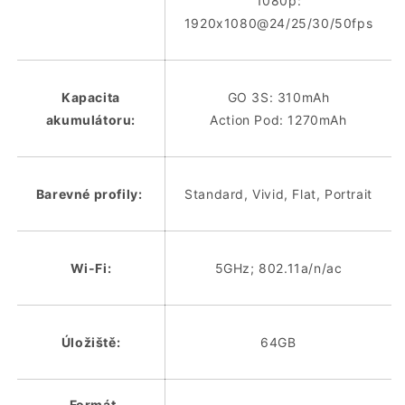
1080p:
1920x1080@24/25/30/50fps
Kapacita
GO 3S: 310mAh
akumulátoru:
Action Pod: 1270mAh
Barevné profily:
Standard, Vivid, Flat, Portrait
Wi-Fi:
5GHz; 802.11a/n/ac
Úložiště:
64GB
Formát