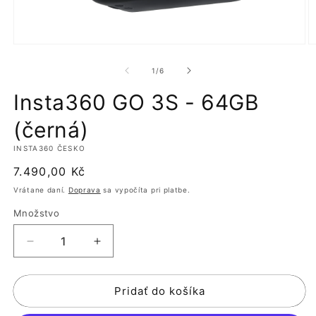
Otvoriť
O
médium
m
1
2
z
1
/
6
v
v
modálnom
m
Insta360 GO 3S - 64GB
okne
o
(černá)
INSTA360 ČESKO
Normálna
7.490,00 Kč
cena
Vrátane daní.
Doprava
sa vypočíta pri platbe.
Množstvo
Znížiť
Zvýšiť
množstvo
množstvo
pre
pre
Pridať do košíka
Insta360
Insta360
GO
GO