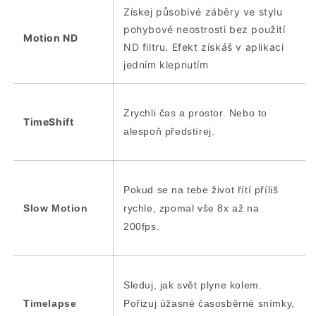
Získej působivé záběry ve stylu
pohybové neostrosti bez použití
Motion ND
ND filtru. Efekt získáš v aplikaci
jedním klepnutím
Zrychli čas a prostor. Nebo to
TimeShift
alespoň předstírej.
Pokud se na tebe život řítí příliš
Slow Motion
rychle, zpomal vše 8x až na
200fps.
Sleduj, jak svět plyne kolem.
Timelapse
Pořizuj úžasné časosběrné snímky,