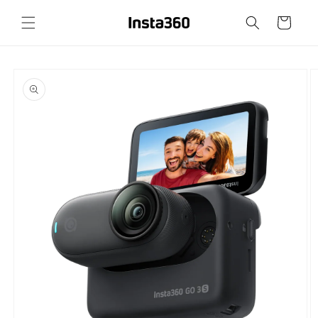
Prejsť
na
Košík
obsah
Prejsť na
informácie
o
produkte