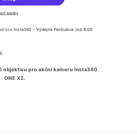
sti platby
 adrese
Insta360 – Výdejna Pardubice (od 8:00
e
č objektivu pro akční kameru Insta360
ONE X2.