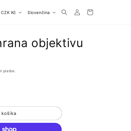
Prihlásiť
J
Košík
Česko | CZK Kč
Slovenčina
sa
a
z
y
rana objektivu
k
i platbe.
 košíka