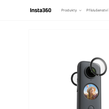
Prejsť
na
obsah
Produkty
Příslušenství
Prejsť na
informácie
o
produkte