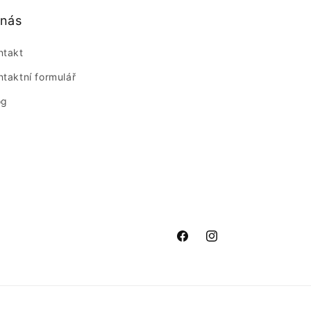
 nás
ntakt
ntaktní formulář
og
Facebook
Instagram