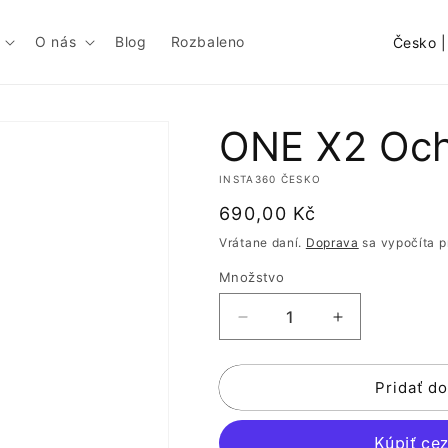
K
O nás
Blog
Rozbaleno
r
a
j
ONE X2 Och
i
INSTA360 ČESKO
n
Normálna
690,00 Kč
a
cena
Vrátane daní.
Doprava
sa vypočíta pr
/
Množstvo
o
b
Znížiť
Zvýšiť
l
množstvo
množstvo
pre
pre
a
Pridať do
ONE
ONE
s
X2
X2
Ochrana
Ochrana
ť