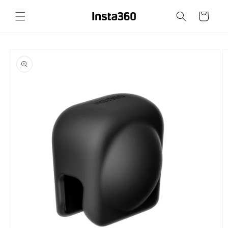
Prejsť
na
Košík
obsah
Prejsť na
informácie
o
produkte