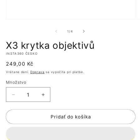
Otvoriť
O
médium
m
1
2
z
1
/
4
v
v
modálnom
m
X3 krytka objektivů
okne
o
INSTA360 ČESKO
Normálna
249,00 Kč
cena
Vrátane daní.
Doprava
sa vypočíta pri platbe.
Množstvo
Znížiť
Zvýšiť
množstvo
množstvo
pre
pre
Pridať do košíka
X3
X3
krytka
krytka
objektivů
objektivů