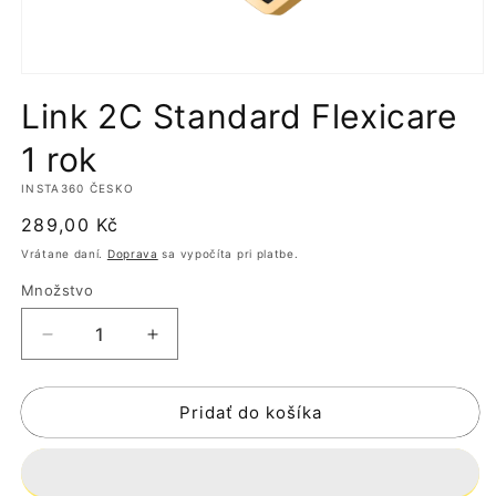
Otvoriť
médium
Link 2C Standard Flexicare
1
v
modálnom
1 rok
okne
INSTA360 ČESKO
Normálna
289,00 Kč
cena
Vrátane daní.
Doprava
sa vypočíta pri platbe.
Množstvo
Znížiť
Zvýšiť
množstvo
množstvo
pre
pre
Pridať do košíka
Link
Link
2C
2C
Standard
Standard
Flexicare
Flexicare