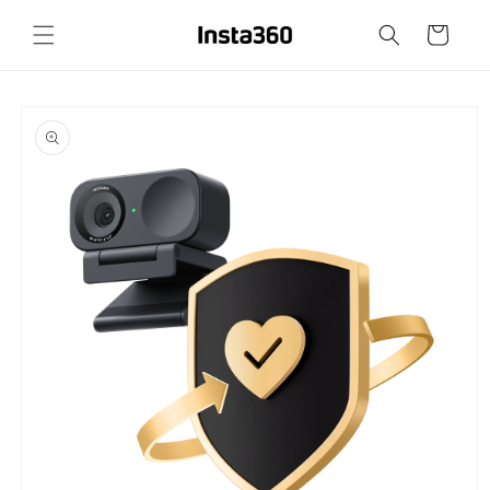
Prejsť
na
Košík
obsah
Prejsť na
informácie
o
produkte