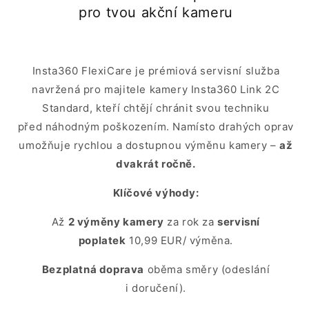
pro tvou akční kameru
Insta360 FlexiCare je prémiová servisní služba
navržená pro majitele kamery Insta360 Link 2C
Standard, kteří chtějí chránit svou techniku
před náhodným poškozením. Namísto drahých oprav
umožňuje rychlou a dostupnou výměnu kamery –
až
dvakrát ročně.
Klíčové výhody:
Až
2 výměny kamery
za rok za
servisní
poplatek
10,99 EUR/ výměna.
Bezplatná doprava
oběma směry (odeslání
i doručení).