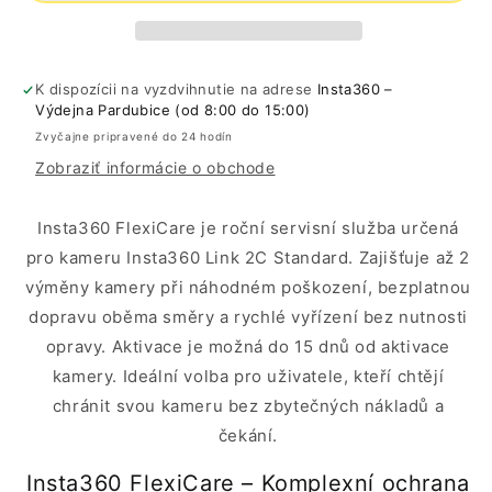
1
1
rok
rok
K dispozícii na vyzdvihnutie na adrese
Insta360 –
Výdejna Pardubice (od 8:00 do 15:00)
Zvyčajne pripravené do 24 hodín
Zobraziť informácie o obchode
Insta360 FlexiCare je roční servisní služba určená
pro kameru Insta360 Link 2C Standard. Zajišťuje až 2
výměny kamery při náhodném poškození, bezplatnou
dopravu oběma směry a rychlé vyřízení bez nutnosti
opravy. Aktivace je možná do 15 dnů od aktivace
kamery. Ideální volba pro uživatele, kteří chtějí
chránit svou kameru bez zbytečných nákladů a
čekání.
Insta360 FlexiCare – Komplexní ochrana