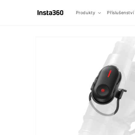
Prejsť
na
obsah
Produkty
Příslušenství
Prejsť na
informácie
o
produkte