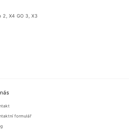
o 2, X4 GO 3, X3
 nás
ntakt
ntaktní formulář
og