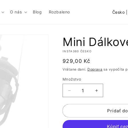
K
O nás
Blog
Rozbaleno
r
a
j
Mini Dálkov
i
INSTA360 ČESKO
n
Normálna
929,00 Kč
a
cena
Vrátane daní.
Doprava
sa vypočíta pr
/
Množstvo
o
b
Znížiť
Zvýšiť
l
množstvo
množstvo
pre
pre
a
Pridať do
Mini
Mini
s
Dálkové
Dálkové
ovládání
ovládání
ť