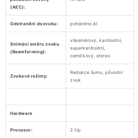
(AEC):
Odstranění dozvuku:
poháněno AI
všesměrový, kardioidní,
Snímání směru zvuku
superkardioidní,
(Beamforming):
osmičkový, stereo
Redukce šumu, původní
Zvukové režimy:
zvuk
Hardware
Procesor:
2 čip