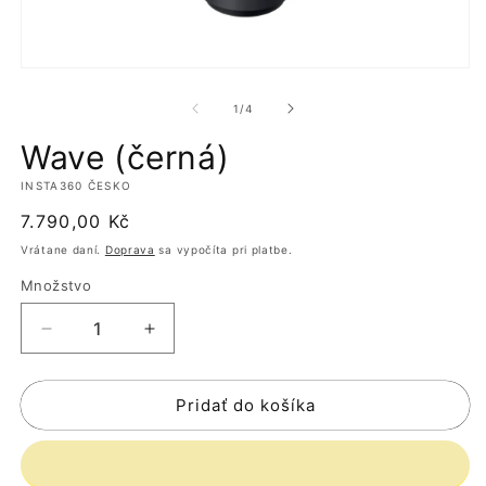
m
2
v
m
Otvoriť
o
médium
1
z
1
/
4
v
modálnom
Wave (černá)
okne
INSTA360 ČESKO
Normálna
7.790,00 Kč
cena
Vrátane daní.
Doprava
sa vypočíta pri platbe.
Množstvo
Znížiť
Zvýšiť
množstvo
množstvo
pre
pre
Pridať do košíka
Wave
Wave
(černá)
(černá)