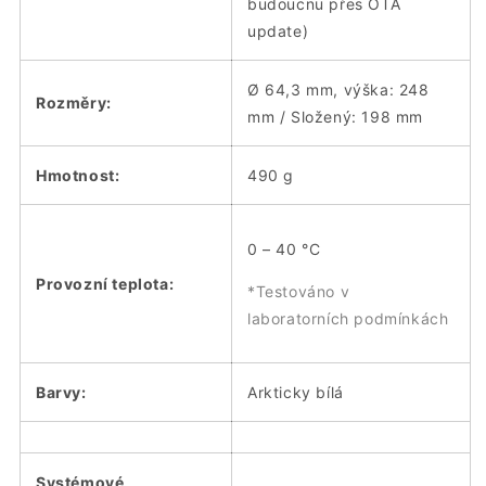
budoucnu přes OTA
update)
Ø 64,3 mm, výška: 248
Rozměry:
mm / Složený: 198 mm
Hmotnost:
490 g
0 – 40 °C
Provozní teplota:
*Testováno v
laboratorních podmínkách
Barvy:
Arkticky bílá
Systémové