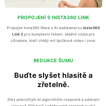
PROPOJENÍ S INSTA360 LINK
Propojte Insta360 Wave s AI webkamerou
Insta360
Link 2
pro komplexní řešení. Ideální volba pro
uživatele, kteří chtějí mít špičkové video i zvuk.
REDUKCE ŠUMU
Buďte slyšet hlasitě a
zřetelně.
Díky pokročilým AI algoritmům rozpozná a odstraní
více než 300 typů nežádoucích okolních ruchů