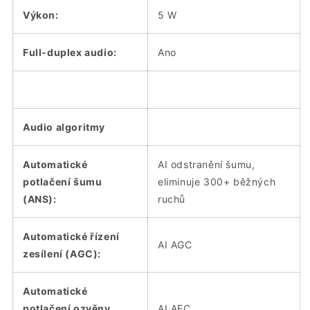
Výkon:
5 W
Full-duplex audio:
Ano
Audio algoritmy
Automatické
AI odstranění šumu,
potlačení šumu
eliminuje 300+ běžných
(ANS):
ruchů
Automatické řízení
AI AGC
zesílení (AGC):
Automatické
potlačení ozvěny
AI AEC